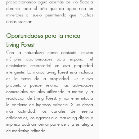
proporcionando agua además del río Sabala
durante todo el año que da agua rica en
minerales al suelo permitiendo que muchas
cosas crezcan.
Oportunidades para la marca
Living Forest
Con la naturaleza como contexto, existen
múltiples oportunidades para expandir el
crecimiento empresarial en esta propiedad
inteligente. La marca Living Forest está incluida
en la venta de la propiedad. Un nuevo
propietario puede retomar las actividades
comerciales actuales utilizando la marca y la
reputación de Living Forest, y mantener intacta
la corriente de ingresos existente. Si se desea
más actividad, los canales de reserva
adicionales, los agentes o el marketing digital e
impreso podrían formar parte de una estrategia
de marketing refinada.