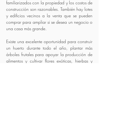
familiarizados con la propiedad y los costos de
construcción son razonables. También hay lotes
y edificios vecinos a la venta que se pueden
comprar para ampliar si se desea un negocio o
una casa más grande.
Existe una excelente oportunidad para construir
un huerto durante todo el año, plantar más
árboles frutales para apoyar la producción de
alimentos y cultivar flores exóticas, hierbas y
plantas medicinales. En 2012 se sembraron
árboles de banano, plátano, mango,
aguacate, guanábana, dulce de limón,
papaya, limón, pomelo y yaca y han echado
raíces.
Nuevas posibilidades de marca
Alternativamente, un nuevo propietario puede
comenzar de nuevo después de estar en la
tierra y diseñar su propia visión de la
propiedad. La propiedad es ideal para
un sitio